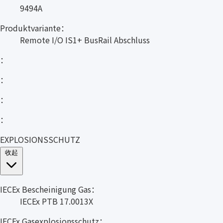
9494A
Produktvariante：
Remote I/O IS1+ BusRail Abschluss
：
：
：
：
EXPLOSIONSSCHUTZ
收起
IECEx Bescheinigung Gas：
IECEx PTB 17.0013X
IECEx Gasexplosionsschutz：