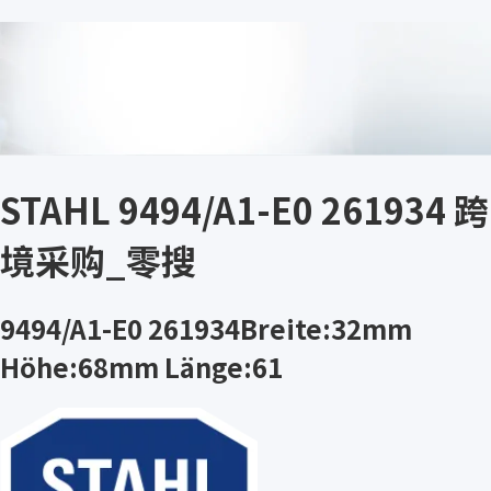
STAHL 9494/A1-E0 261934 跨
境采购_零搜
9494/A1-E0 261934Breite:32mm
Höhe:68mm Länge:61