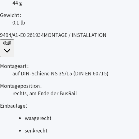
44 g
Gewicht：
0.1 lb
9494/A1-E0 261934MONTAGE / INSTALLATION
收起
Montageart：
auf DIN-Schiene NS 35/15 (DIN EN 60715)
Montageposition：
rechts, am Ende der BusRail
Einbaulage：
waagerecht
senkrecht