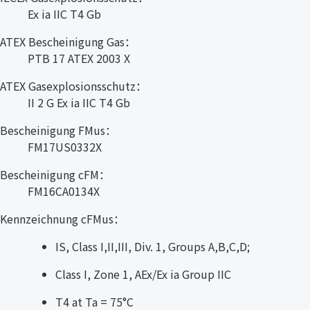
Ex ia IIC T4 Gb
ATEX Bescheinigung Gas：
PTB 17 ATEX 2003 X
ATEX Gasexplosionsschutz：
II 2 G Ex ia IIC T4 Gb
Bescheinigung FMus：
FM17US0332X
Bescheinigung cFM：
FM16CA0134X
Kennzeichnung cFMus：
IS, Class I,II,III, Div. 1, Groups A,B,C,D;
Class I, Zone 1, AEx/Ex ia Group IIC
T4 at Ta = 75°C