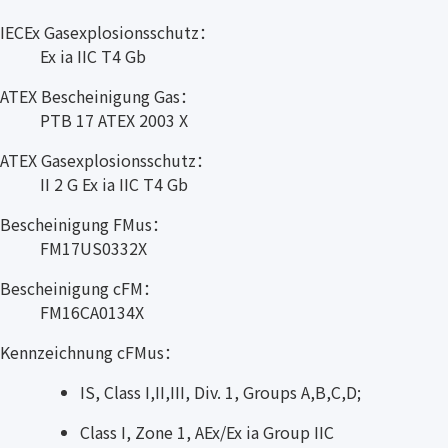
IECEx Gasexplosionsschutz：
Ex ia IIC T4 Gb
ATEX Bescheinigung Gas：
PTB 17 ATEX 2003 X
ATEX Gasexplosionsschutz：
II 2 G Ex ia IIC T4 Gb
Bescheinigung FMus：
FM17US0332X
Bescheinigung cFM：
FM16CA0134X
Kennzeichnung cFMus：
IS, Class I,II,III, Div. 1, Groups A,B,C,D;
Class I, Zone 1, AEx/Ex ia Group IIC