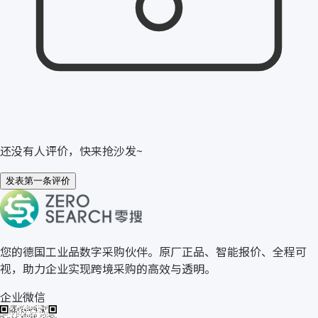
还没有人评价，快来抢沙发~
发表第一条评价
关于零搜
您的德国工业品数字采购伙伴。原厂正品、智能报价、全程可
视，助力企业实现跨境采购的高效与透明。
企业微信