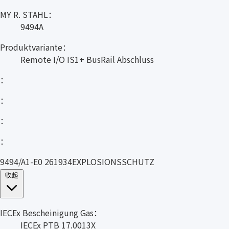
MY R. STAHL：
9494A
Produktvariante：
Remote I/O IS1+ BusRail Abschluss
：
：
：
：
9494/A1-E0 261934EXPLOSIONSSCHUTZ
收起
IECEx Bescheinigung Gas：
IECEx PTB 17.0013X