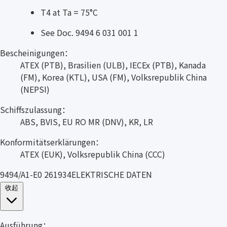
T4 at Ta = 75°C
See Doc. 9494 6 031 001 1
Bescheinigungen：
ATEX (PTB), Brasilien (ULB), IECEx (PTB), Kanada
(FM), Korea (KTL), USA (FM), Volksrepublik China
(NEPSI)
Schiffszulassung：
ABS, BVIS, EU RO MR (DNV), KR, LR
Konformitätserklärungen：
ATEX (EUK), Volksrepublik China (CCC)
9494/A1-E0 261934ELEKTRISCHE DATEN
收起
Ausführung：