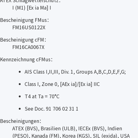
I (M1) [Ex ia Ma] I
Bescheinigung FMus：
FM16US0122X
Bescheinigung cFM：
FM16CA0067X
Kennzeichnung cFMus：
AIS Class I,II,III, Div. 1, Groups A,B,C,D,E,F,G;
Class I, Zone 0, [AEx ia]/[Ex ia] IIC
T4 at Ta = 70°C
See Doc. 91 706 02 31 1
Bescheinigungen：
ATEX (BVS), Brasilien (ULB), IECEx (BVS), Indien
(PESO), Kanada (FM), Korea (KGS), SIL (exida), USA