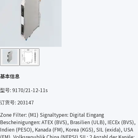
基本信息
型号: 9170/21-12-11s
订货号: 203147
Zone Filter: (M1) Signaltypen: Digital Eingang
Bescheinigungen: ATEX (BVS), Brasilien (ULB), IECEx (BVS),
Indien (PESO), Kanada (FM), Korea (KGS), SIL (exida), USA
(FM), Volksrepublik China (NEPSI) SIL: 2 Anzahl der Kanäle: