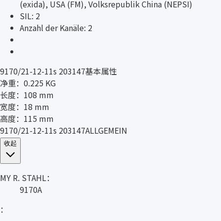
(exida), USA (FM), Volksrepublik China (NEPSI)
SIL: 2
Anzahl der Kanäle: 2
9170/21-12-11s 203147基本属性
净重：0.225 KG
长度：108 mm
宽度：18 mm
高度：115 mm
9170/21-12-11s 203147ALLGEMEIN
收起
MY R. STAHL：
9170A
：