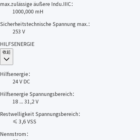
max.zulässige äußere Indu.IIIC：
1000,000 mH
Sicherheitstechnische Spannung max.：
253 V
HILFSENERGIE
收起
Hilfsenergie：
24 V DC
Hilfsenergie Spannungsbereich：
18 ... 31,2 V
Restwelligkeit Spannungsbereich：
≤ 3,6 VSS
Nennstrom：