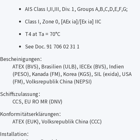
AIS Class I,II,III, Div. 1, Groups A,B,C,D,E,F,G;
Class I, Zone 0, [AEx ia]/[Ex ia] IIC
T4 at Ta = 70°C
See Doc. 91 706 02 31 1
Bescheinigungen：
ATEX (BVS), Brasilien (ULB), IECEx (BVS), Indien
(PESO), Kanada (FM), Korea (KGS), SIL (exida), USA
(FM), Volksrepublik China (NEPSI)
Schiffszulassung：
CCS, EU RO MR (DNV)
Konformitätserklärungen：
ATEX (EUK), Volksrepublik China (CCC)
Installation：