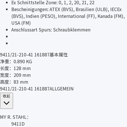
Ex Schnittstelle Zone: 0, 1, 2, 20, 21, 22
Bescheinigungen: ATEX (BVS), Brasilien (ULB), IECEx
(BVS), Indien (PESO), International (FF), Kanada (FM),
USA (FM)
Anschlussart Spurs: Schraubklemmen
9411/21-210-41 161887基本属性
净重：0.890 KG
长度：128 mm
宽度：209 mm
高度：83 mm
9411/21-210-41 161887ALLGEMEIN
收起
MY R. STAHL：
9411D