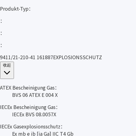
Produkt-Typ：
：
：
：
9411/21-210-41 161887EXPLOSIONSSCHUTZ
收起
ATEX Bescheinigung Gas：
BVS 06 ATEX E 004 X
IECEx Bescheinigung Gas：
IECEx BVS 08.0057X
IECEx Gasexplosionsschutz：
Ex mb e ib [ia Ga] IIC T4 Gb