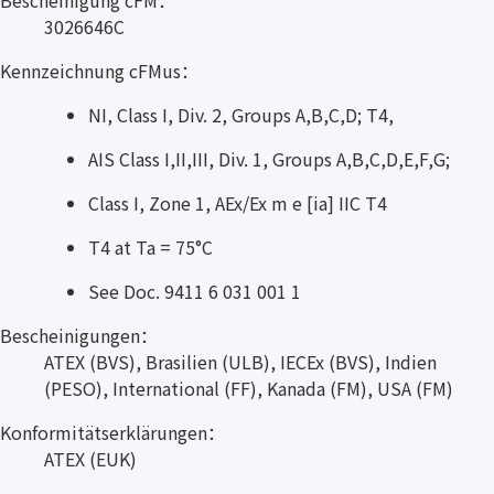
Bescheinigung cFM：
3026646C
Kennzeichnung cFMus：
NI, Class I, Div. 2, Groups A,B,C,D; T4,
AIS Class I,II,III, Div. 1, Groups A,B,C,D,E,F,G;
Class I, Zone 1, AEx/Ex m e [ia] IIC T4
T4 at Ta = 75°C
See Doc. 9411 6 031 001 1
Bescheinigungen：
ATEX (BVS), Brasilien (ULB), IECEx (BVS), Indien
(PESO), International (FF), Kanada (FM), USA (FM)
Konformitätserklärungen：
ATEX (EUK)