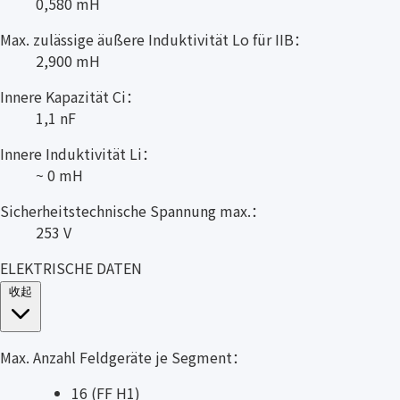
0,580 mH
Max. zulässige äußere Induktivität Lo für IIB：
2,900 mH
Innere Kapazität Ci：
1,1 nF
Innere Induktivität Li：
~ 0 mH
Sicherheitstechnische Spannung max.：
253 V
ELEKTRISCHE DATEN
收起
Max. Anzahl Feldgeräte je Segment：
16 (FF H1)