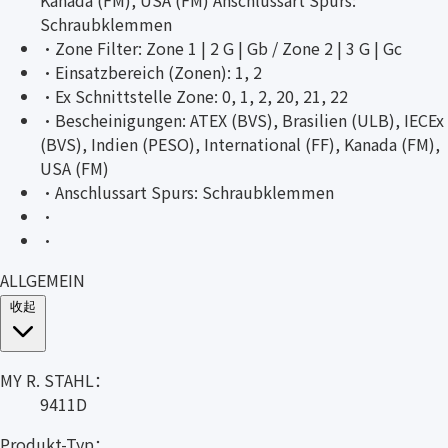
Kanada (FM), USA (FM) Anschlussart Spurs:
Schraubklemmen
·
Zone Filter: Zone 1 | 2 G | Gb / Zone 2 | 3 G | Gc
·
Einsatzbereich (Zonen): 1, 2
·
Ex Schnittstelle Zone: 0, 1, 2, 20, 21, 22
·
Bescheinigungen: ATEX (BVS), Brasilien (ULB), IECEx
(BVS), Indien (PESO), International (FF), Kanada (FM),
USA (FM)
·
Anschlussart Spurs: Schraubklemmen
·
·
ALLGEMEIN
收起
MY R. STAHL：
9411D
Produkt-Typ：