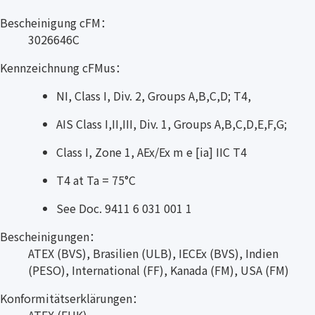
Bescheinigung cFM：
3026646C
Kennzeichnung cFMus：
NI, Class I, Div. 2, Groups A,B,C,D; T4,
AIS Class I,II,III, Div. 1, Groups A,B,C,D,E,F,G;
Class I, Zone 1, AEx/Ex m e [ia] IIC T4
T4 at Ta = 75°C
See Doc. 9411 6 031 001 1
Bescheinigungen：
ATEX (BVS), Brasilien (ULB), IECEx (BVS), Indien
(PESO), International (FF), Kanada (FM), USA (FM)
Konformitätserklärungen：
ATEX (EUK)