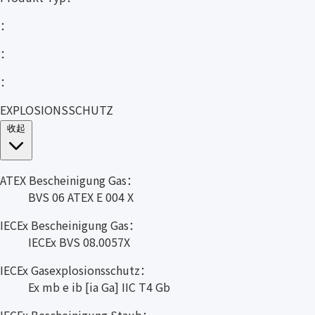
：
：
：
EXPLOSIONSSCHUTZ
收起
ATEX Bescheinigung Gas：
BVS 06 ATEX E 004 X
IECEx Bescheinigung Gas：
IECEx BVS 08.0057X
IECEx Gasexplosionsschutz：
Ex mb e ib [ia Ga] IIC T4 Gb