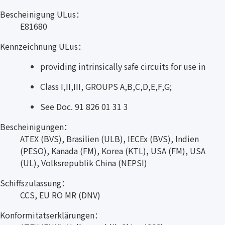
Bescheinigung ULus：
E81680
Kennzeichnung ULus：
providing intrinsically safe circuits for use in
Class I,II,III, GROUPS A,B,C,D,E,F,G;
See Doc. 91 826 01 31 3
Bescheinigungen：
ATEX (BVS), Brasilien (ULB), IECEx (BVS), Indien
(PESO), Kanada (FM), Korea (KTL), USA (FM), USA
(UL), Volksrepublik China (NEPSI)
Schiffszulassung：
CCS, EU RO MR (DNV)
Konformitätserklärungen：