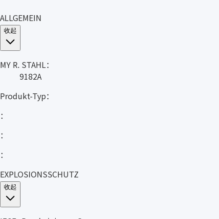
ALLGEMEIN
收起
MY R. STAHL：
9182A
Produkt-Typ：
：
：
：
EXPLOSIONSSCHUTZ
收起