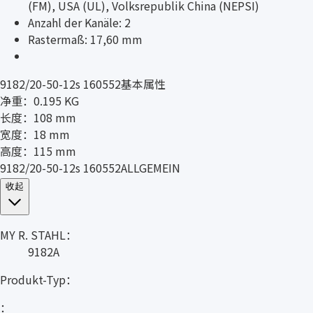
(FM), USA (UL), Volksrepublik China (NEPSI)
Anzahl der Kanäle: 2
Rastermaß: 17,60 mm
9182/20-50-12s 160552基本属性
净重：0.195 KG
长度：108 mm
宽度：18 mm
高度：115 mm
9182/20-50-12s 160552ALLGEMEIN
收起
MY R. STAHL：
9182A
Produkt-Typ：
：