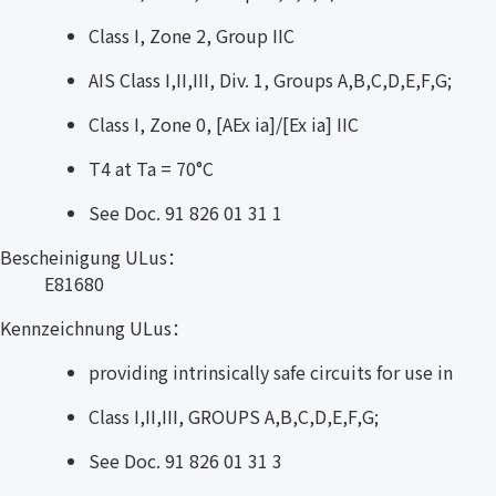
Class I, Zone 2, Group IIC
AIS Class I,II,III, Div. 1, Groups A,B,C,D,E,F,G;
Class I, Zone 0, [AEx ia]/[Ex ia] IIC
T4 at Ta = 70°C
See Doc. 91 826 01 31 1
Bescheinigung ULus：
E81680
Kennzeichnung ULus：
providing intrinsically safe circuits for use in
Class I,II,III, GROUPS A,B,C,D,E,F,G;
See Doc. 91 826 01 31 3