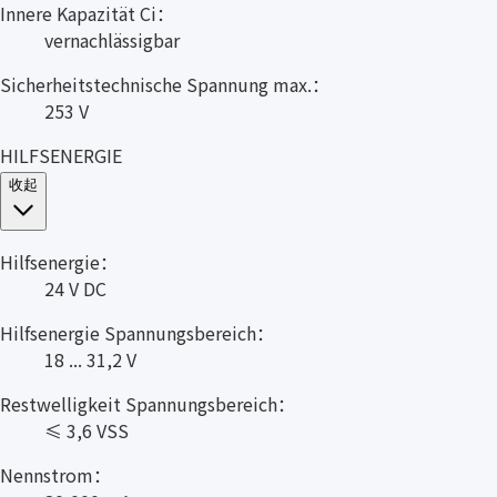
Innere Kapazität Ci：
vernachlässigbar
Sicherheitstechnische Spannung max.：
253 V
HILFSENERGIE
收起
Hilfsenergie：
24 V DC
Hilfsenergie Spannungsbereich：
18 ... 31,2 V
Restwelligkeit Spannungsbereich：
≤ 3,6 VSS
Nennstrom：