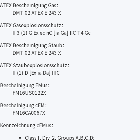
ATEX Bescheinigung Gas：
DMT 02 ATEX E 243 X
ATEX Gasexplosionsschutz：
II 3 (1) G Ex ec nC [ia Ga] IIC T4 Gc
ATEX Bescheinigung Staub：
DMT 02 ATEX E 243 X
ATEX Staubexplosionsschutz：
II (1) D [Ex ia Da] IIIC
Bescheinigung FMus：
FM16US0122X
Bescheinigung cFM：
FM16CA0067X
Kennzeichnung cFMus：
Class I, Div. 2, Groups A,B,C,D;