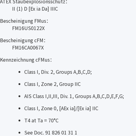
ATEX Staubexplosionsschutz：
II (1) D [Ex ia Da] IIIC
Bescheinigung FMus：
FM16US0122X
Bescheinigung cFM：
FM16CA0067X
Kennzeichnung cFMus：
Class I, Div. 2, Groups A,B,C,D;
Class I, Zone 2, Group IIC
AIS Class I,II,III, Div. 1, Groups A,B,C,D,E,F,G;
Class I, Zone 0, [AEx ia]/[Ex ia] IIC
T4 at Ta = 70°C
See Doc. 91 826 01 31 1