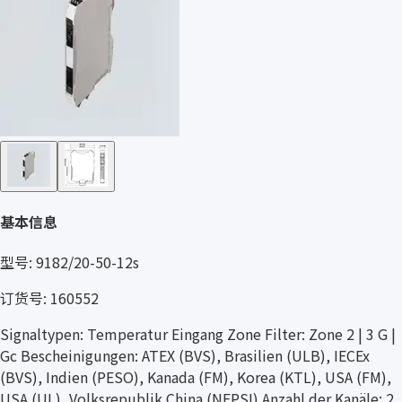
基本信息
型号: 9182/20-50-12s
订货号: 160552
Signaltypen: Temperatur Eingang Zone Filter: Zone 2 | 3 G |
Gc Bescheinigungen: ATEX (BVS), Brasilien (ULB), IECEx
(BVS), Indien (PESO), Kanada (FM), Korea (KTL), USA (FM),
USA (UL), Volksrepublik China (NEPSI) Anzahl der Kanäle: 2