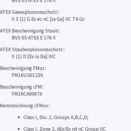
ATEX Gasexplosionsschutz：
II 3 (1) G Ex ec nC [ia Ga] IIC T4 Gc
ATEX Bescheinigung Staub：
BVS 05 ATEX E 176 X
ATEX Staubexplosionsschutz：
II (1) D [Ex ia Da] IIIC
Bescheinigung FMus：
FM16US0122X
Bescheinigung cFM：
FM16CA0067X
Kennzeichnung cFMus：
Class I, Div. 2, Groups A,B,C,D;
Class I, Zone 2, AEx/Ex nA nC Group IIC