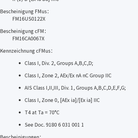
Bescheinigung FMus：
FM16US0122X
Bescheinigung cFM：
FM16CA0067X
Kennzeichnung cFMus：
Class I, Div. 2, Groups A,B,C,D;
Class I, Zone 2, AEx/Ex nA nC Group IIC
AIS Class I,II,III, Div. 1, Groups A,B,C,D,E,F,G;
Class I, Zone 0, [AEx ia]/[Ex ia] IIC
T4 at Ta = 70°C
See Doc. 9180 6 031 001 1
Bescheinigungen：