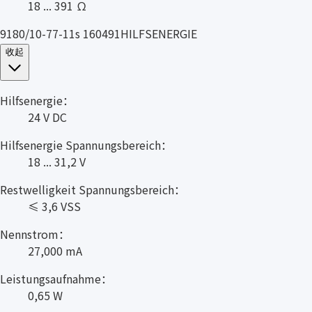
18 ... 391 Ω
9180/10-77-11s 160491HILFSENERGIE
收起
Hilfsenergie：
24 V DC
Hilfsenergie Spannungsbereich：
18 ... 31,2 V
Restwelligkeit Spannungsbereich：
≤ 3,6 VSS
Nennstrom：
27,000 mA
Leistungsaufnahme：
0,65 W