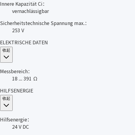
Innere Kapazität Ci：
vernachlässigbar
Sicherheitstechnische Spannung max.：
253 V
ELEKTRISCHE DATEN
收起
Messbereich：
18 ... 391 Ω
HILFSENERGIE
收起
Hilfsenergie：
24 V DC