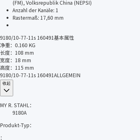
(FM), Volksrepublik China (NEPSI)
Anzahl der Kanäle: 1
Rastermaß: 17,60 mm
9180/10-77-11s 160491基本属性
净重：0.160 KG
长度：108 mm
宽度：18 mm
高度：115 mm
9180/10-77-11s 160491ALLGEMEIN
收起
MY R. STAHL：
9180A
Produkt-Typ：
：