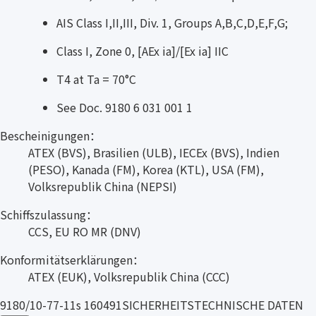
AIS Class I,II,III, Div. 1, Groups A,B,C,D,E,F,G;
Class I, Zone 0, [AEx ia]/[Ex ia] IIC
T4 at Ta = 70°C
See Doc. 9180 6 031 001 1
Bescheinigungen：
ATEX (BVS), Brasilien (ULB), IECEx (BVS), Indien
(PESO), Kanada (FM), Korea (KTL), USA (FM),
Volksrepublik China (NEPSI)
Schiffszulassung：
CCS, EU RO MR (DNV)
Konformitätserklärungen：
ATEX (EUK), Volksrepublik China (CCC)
9180/10-77-11s 160491SICHERHEITSTECHNISCHE DATEN