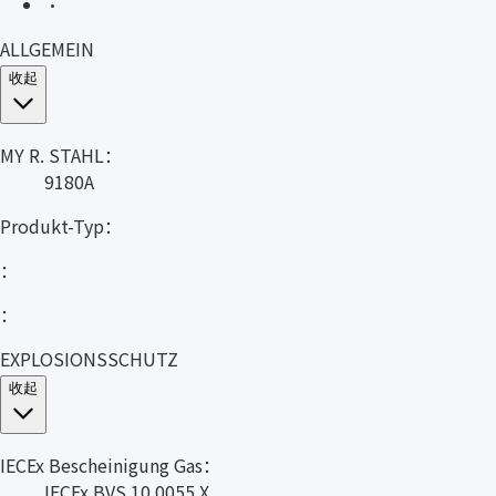
·
ALLGEMEIN
收起
MY R. STAHL：
9180A
Produkt-Typ：
：
：
EXPLOSIONSSCHUTZ
收起
IECEx Bescheinigung Gas：
IECEx BVS 10.0055 X