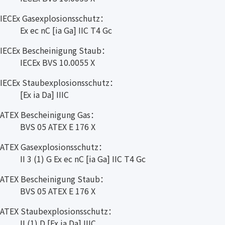
IECEx Gasexplosionsschutz：
Ex ec nC [ia Ga] IIC T4 Gc
IECEx Bescheinigung Staub：
IECEx BVS 10.0055 X
IECEx Staubexplosionsschutz：
[Ex ia Da] IIIC
ATEX Bescheinigung Gas：
BVS 05 ATEX E 176 X
ATEX Gasexplosionsschutz：
II 3 (1) G Ex ec nC [ia Ga] IIC T4 Gc
ATEX Bescheinigung Staub：
BVS 05 ATEX E 176 X
ATEX Staubexplosionsschutz：
II (1) D [Ex ia Da] IIIC