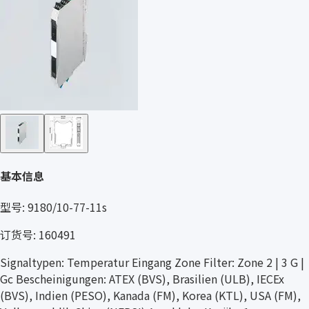
基本信息
型号: 9180/10-77-11s
订货号: 160491
Signaltypen: Temperatur Eingang Zone Filter: Zone 2 | 3 G |
Gc Bescheinigungen: ATEX (BVS), Brasilien (ULB), IECEx
(BVS), Indien (PESO), Kanada (FM), Korea (KTL), USA (FM),