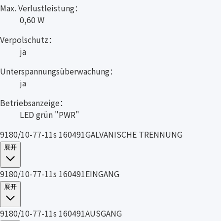
Max. Verlustleistung：
0,60 W
Verpolschutz：
ja
Unterspannungsüberwachung：
ja
Betriebsanzeige：
LED grün "PWR"
9180/10-77-11s 160491GALVANISCHE TRENNUNG
展开
9180/10-77-11s 160491EINGANG
展开
9180/10-77-11s 160491AUSGANG