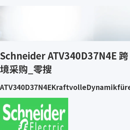
Schneider ATV340D37N4E 跨
境采购_零搜
ATV340D37N4EKraftvolleDynamikfür