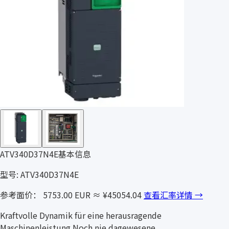
ATV340D37N4E基本信息
型号: ATV340D37N4E
参考面价： 5753.00 EUR
≈ ¥45054.04
查看汇率详情 →
Kraftvolle Dynamik für eine herausragende
Maschinenleistung Noch nie dagewesene