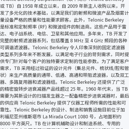
或 TB）自 1958 年成立以来，自 2009 年新主人收购以来，开
发了多元化的技术基础，以满足我们的射频和微波产品及烟雾计
量设备严格的质量和性能要求顾客。此外，Telonic Berkeley
是标准和定制频率 (RF) 和微波组件的制造商。这些产品用于雷
达、电子战系统、电信、卫星和其他应用。多年来，TB 开发了
完整的射频滤波器系列，包括覆盖 8 MHz 至 4 GHz 频段的各种
可调谐滤波器。Telonic Berkeley 令人印象深刻的固定滤波器
类型系列多年来不断发展，以满足电子行业的苛刻需求，同时提
供专门针对每个客户的独特要求定制的性能参数。为了满足客户
需求，TB 采用经过验证的设计元件（集总元件、梳状线/腔和管
状）来生产高质量的通带、低通、高通和带阻滤波器，以及双工
器、多路复用器和滤波器组。Telonic Berkeley 还提供了广泛
的精密旋转步进衰减器产品线超过 25 年。1960 年代末，当 TB
需要为其新设计的扫描发生器之一配备精密步进衰减器时，最后
的供应商 Telonic Berkeley 提供了仪器工程师所需的性能和可
靠性。Telonic Berkeley 的设计、制造和销售设施目前位于加
利福尼亚州维斯塔市 La Mirada Court 1080 号，占地面积约
8000 平方英尺。TB 在计算机辅助设计和制造系统、专用的