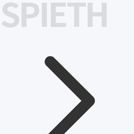
SPIETH