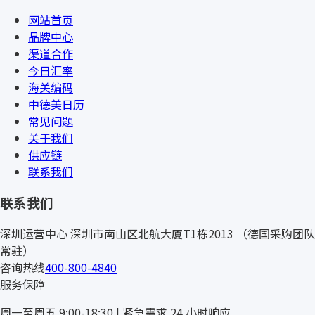
网站首页
品牌中心
渠道合作
今日汇率
海关编码
中德美日历
常见问题
关于我们
供应链
联系我们
联系我们
深圳运营中心
深圳市南山区北航大厦T1栋2013
（德国采购团队
常驻）
咨询热线
400-800-4840
服务保障
周一至周五 9:00-18:30 | 紧急需求 24 小时响应