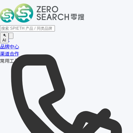
首页
AI
品牌中心
渠道合作
常用工具