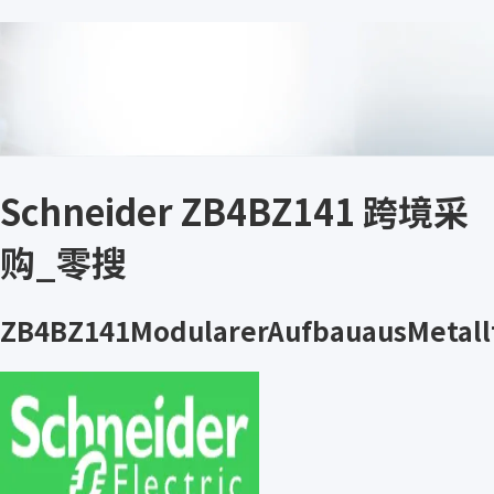
Schneider ZB4BZ141 跨境采
购_零搜
ZB4BZ141ModularerAufbauausMetall