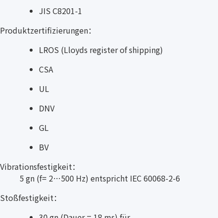
JIS C8201-1
Produktzertifizierungen：
LROS (Lloyds register of shipping)
CSA
UL
DNV
GL
BV
Vibrationsfestigkeit：
5 gn (f= 2…500 Hz) entspricht IEC 60068-2-6
Stoßfestigkeit：
30 gn (Dauer = 18 ms) für