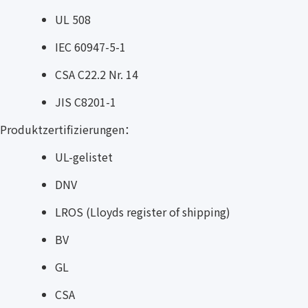
UL 508
IEC 60947-5-1
CSA C22.2 Nr. 14
JIS C8201-1
Produktzertifizierungen：
UL-gelistet
DNV
LROS (Lloyds register of shipping)
BV
GL
CSA