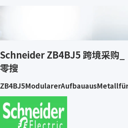
Schneider ZB4BJ5 跨境采购_
零搜
ZB4BJ5ModularerAufbauausMetallfü