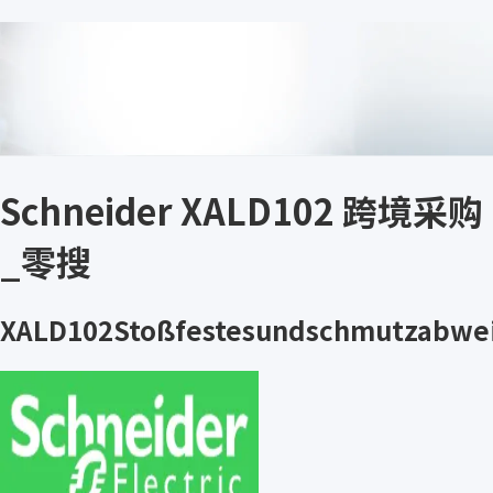
Schneider XALD102 跨境采购
_零搜
XALD102Stoßfestesundschmutzabwe