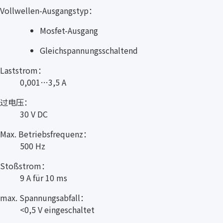
Vollwellen-Ausgangstyp：
Mosfet-Ausgang
Gleichspannungsschaltend
Laststrom：
0,001…3,5 A
过电压：
30 V DC
Max. Betriebsfrequenz：
500 Hz
Stoßstrom：
9 A für 10 ms
max. Spannungsabfall：
<0,5 V eingeschaltet