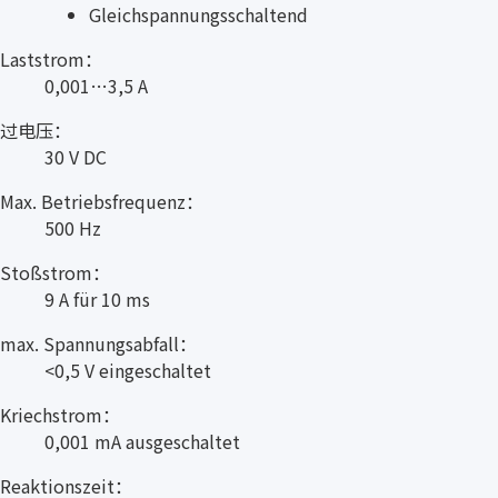
Gleichspannungsschaltend
Laststrom：
0,001…3,5 A
过电压：
30 V DC
Max. Betriebsfrequenz：
500 Hz
Stoßstrom：
9 A für 10 ms
max. Spannungsabfall：
<0,5 V eingeschaltet
Kriechstrom：
0,001 mA ausgeschaltet
Reaktionszeit：