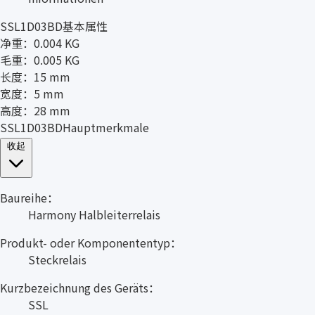
SSL1D03BD基本属性
净重：0.004 KG
毛重：0.005 KG
长度：15 mm
宽度：5 mm
高度：28 mm
SSL1D03BDHauptmerkmale
收起
Baureihe：
Harmony Halbleiterrelais
Produkt- oder Komponententyp：
Steckrelais
Kurzbezeichnung des Geräts：
SSL