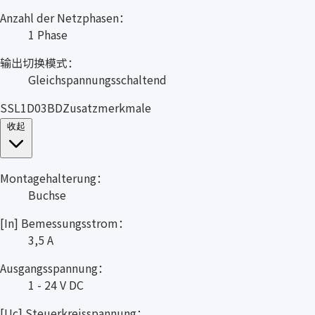
Anzahl der Netzphasen：
1 Phase
输出切换模式：
Gleichspannungsschaltend
SSL1D03BDZusatzmerkmale
收起
Montagehalterung：
Buchse
[In] Bemessungsstrom：
3,5 A
Ausgangsspannung：
1 - 24 V DC
[Uc] Steuerkreisspannung：