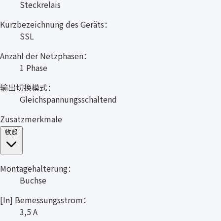
Steckrelais
Kurzbezeichnung des Geräts：
SSL
Anzahl der Netzphasen：
1 Phase
输出切换模式：
Gleichspannungsschaltend
Zusatzmerkmale
收起
Montagehalterung：
Buchse
[In] Bemessungsstrom：
3,5 A