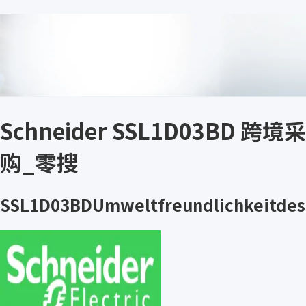
Schneider SSL1D03BD 跨境采
购_零搜
SSL1D03BDUmweltfreundlichkeitdes