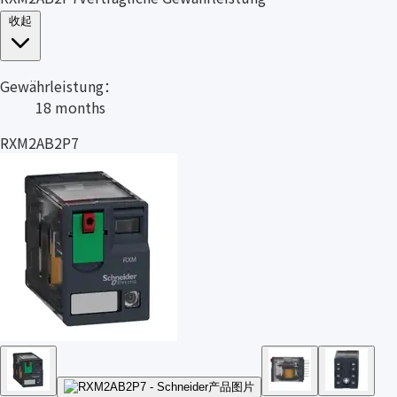
收起
Gewährleistung：
18 months
RXM2AB2P7