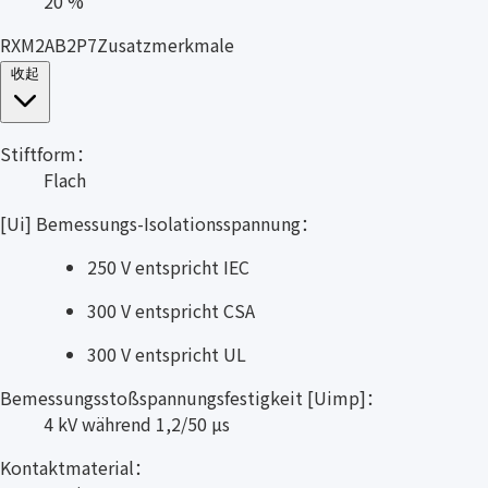
20 %
RXM2AB2P7Zusatzmerkmale
收起
Stiftform：
Flach
[Ui] Bemessungs-Isolationsspannung：
250 V entspricht IEC
300 V entspricht CSA
300 V entspricht UL
Bemessungsstoßspannungsfestigkeit [Uimp]：
4 kV während 1,2/50 µs
Kontaktmaterial：