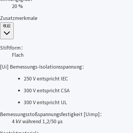
20 %
Zusatzmerkmale
收起
Stiftform：
Flach
[Ui] Bemessungs-Isolationsspannung：
250 V entspricht IEC
300 V entspricht CSA
300 V entspricht UL
Bemessungsstoßspannungsfestigkeit [Uimp]：
4 kV während 1,2/50 µs