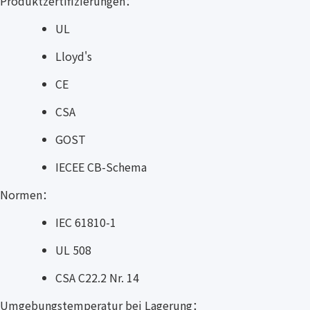
Produktzertifizierungen：
UL
Lloyd's
CE
CSA
GOST
IECEE CB-Schema
Normen：
IEC 61810-1
UL 508
CSA C22.2 Nr. 14
Umgebungstemperatur bei Lagerung：