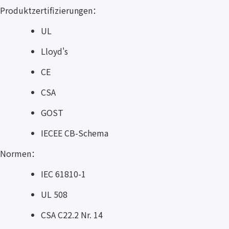
Produktzertifizierungen：
UL
Lloyd's
CE
CSA
GOST
IECEE CB-Schema
Normen：
IEC 61810-1
UL 508
CSA C22.2 Nr. 14