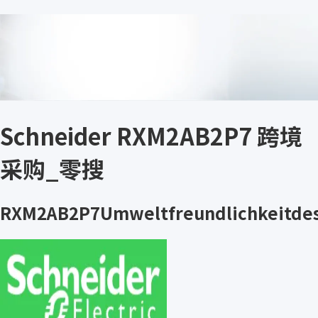
Schneider RXM2AB2P7 跨境
采购_零搜
RXM2AB2P7Umweltfreundlichkeitde