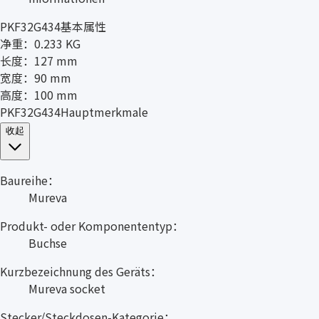
PKF32G434基本属性
净重：0.233 KG
长度：127 mm
宽度：90 mm
高度：100 mm
PKF32G434Hauptmerkmale
收起
Baureihe：
Mureva
Produkt- oder Komponententyp：
Buchse
Kurzbezeichnung des Geräts：
Mureva socket
Stecker/Steckdosen-Kategorie：