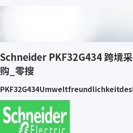
Schneider PKF32G434 跨境采
购_零搜
PKF32G434Umweltfreundlichkeitdes