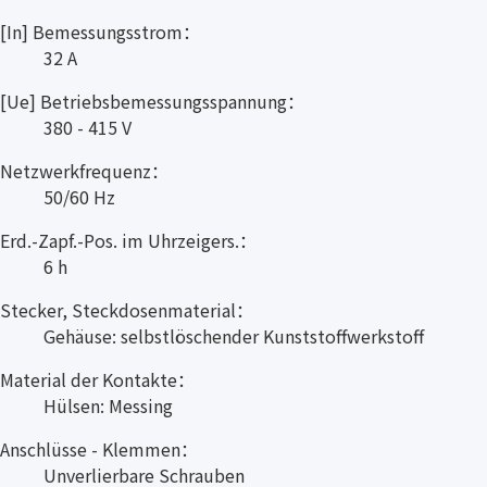
[In] Bemessungsstrom：
32 A
[Ue] Betriebsbemessungsspannung：
380 - 415 V
Netzwerkfrequenz：
50/60 Hz
Erd.-Zapf.-Pos. im Uhrzeigers.：
6 h
Stecker, Steckdosenmaterial：
Gehäuse: selbstlöschender Kunststoffwerkstoff
Material der Kontakte：
Hülsen: Messing
Anschlüsse - Klemmen：
Unverlierbare Schrauben