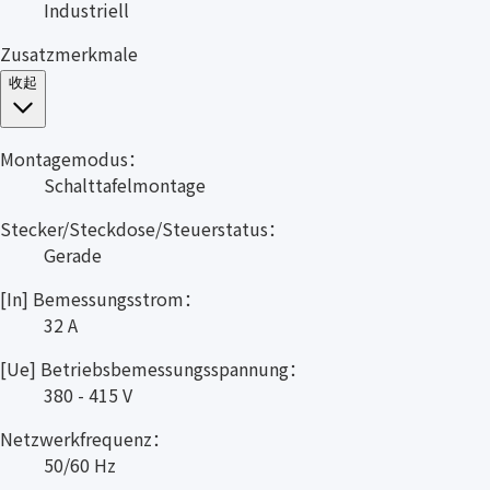
Industriell
Zusatzmerkmale
收起
Montagemodus：
Schalttafelmontage
Stecker/Steckdose/Steuerstatus：
Gerade
[In] Bemessungsstrom：
32 A
[Ue] Betriebsbemessungsspannung：
380 - 415 V
Netzwerkfrequenz：
50/60 Hz