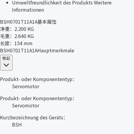
Umweltfreundlichkeit des Produkts Weitere
Informationen
BSH0701T11A1A基本属性
净重：2.200 KG
毛重：2.640 KG
长度：154 mm
BSH0701T11A1AHauptmerkmale
收起
Produkt- oder Komponententyp：
Servomotor
Produkt- oder Komponententyp：
Servomotor
Kurzbezeichnung des Geräts：
BSH