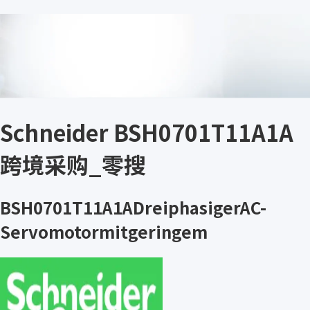
Schneider BSH0701T11A1A
跨境采购_零搜
BSH0701T11A1ADreiphasigerAC-
Servomotormitgeringem