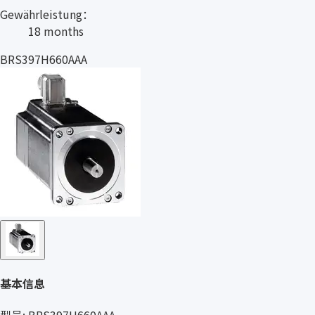
Gewährleistung：
18 months
BRS397H660AAA
基本信息