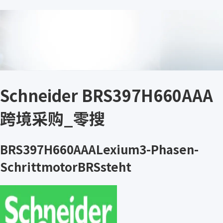
Schneider BRS397H660AAA
跨境采购_零搜
BRS397H660AAALexium3-Phasen-
SchrittmotorBRSsteht