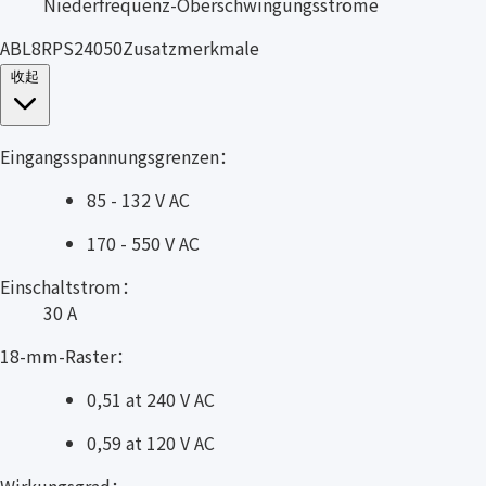
Niederfrequenz-Oberschwingungsströme
ABL8RPS24050Zusatzmerkmale
收起
Eingangsspannungsgrenzen：
85 - 132 V AC
170 - 550 V AC
Einschaltstrom：
30 A
18-mm-Raster：
0,51 at 240 V AC
0,59 at 120 V AC
Wirkungsgrad：