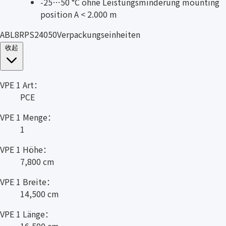
-25…50 °C ohne Leistungsminderung mounting
position A < 2.000 m
ABL8RPS24050Verpackungseinheiten
收起
VPE 1 Art：
PCE
VPE 1 Menge：
1
VPE 1 Höhe：
7,800 cm
VPE 1 Breite：
14,500 cm
VPE 1 Länge：
16,500 cm