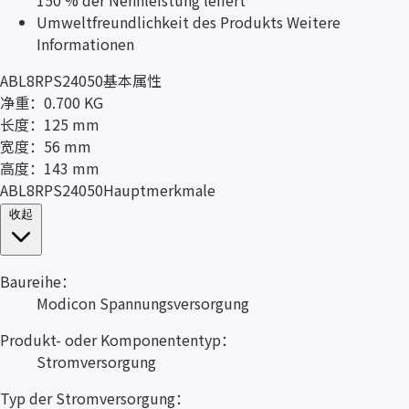
Umweltfreundlichkeit des Produkts Weitere
Informationen
ABL8RPS24050基本属性
净重：0.700 KG
长度：125 mm
宽度：56 mm
高度：143 mm
ABL8RPS24050Hauptmerkmale
收起
Baureihe：
Modicon Spannungsversorgung
Produkt- oder Komponententyp：
Stromversorgung
Typ der Stromversorgung：