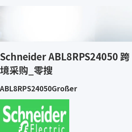
Schneider ABL8RPS24050 跨
境采购_零搜
ABL8RPS24050Großer