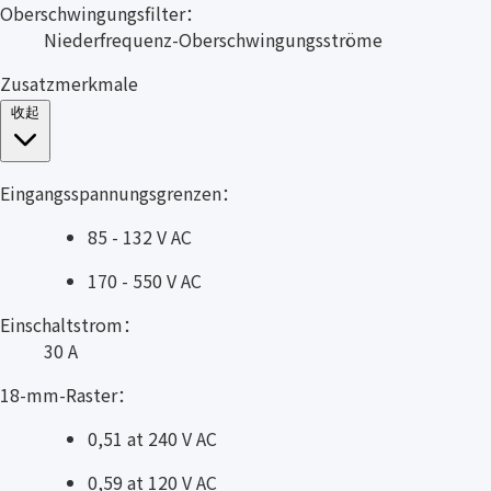
Oberschwingungsfilter：
Niederfrequenz-Oberschwingungsströme
Zusatzmerkmale
收起
Eingangsspannungsgrenzen：
85 - 132 V AC
170 - 550 V AC
Einschaltstrom：
30 A
18-mm-Raster：
0,51 at 240 V AC
0,59 at 120 V AC