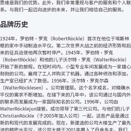
思维是我们的优势。此外，我们非常重视与客户的服务和个人联
系。与我们一起迈向进步的未来，并让我们相信自己的服务。
品牌历史
1924年，罗伯特·罗克（RobertRöckle）首次在他位于埃斯林
根的家中手动制造水平仪。第二次世界大战之前的经济形势和后
来的征兵迫使他两次暂时停产。1945年，罗伯特·罗克
（RobertRöckle）和他的儿子沃尔特·罗克（WalterRöckle）
开始了新的旅程。在短时间内，小型专业车间发展成为一家雄心
勃勃的公司。雇用了工人并购买了机器。通过各种修改和添加，
生产室已经扩大了数倍。1956年，沃尔特·罗克尔森
（WalterRöcklesen）。公司管理层。这个名字成名，对精确水
平仪的需求不断增加。在接下来的几年中，该公司通过与国内外
的联系而发展成为一家国际知名的公司。1996年，公司由
WalterRöcklejun接管。成功领导了第三代公司。与他们的儿子
ChristianRöckle（于2005年加入公司）一起，这些产品是通过
新的和现代的发展完成的。现在，新建造的公司大楼生产了最先
进的精密水平仪，该公司大楼于2001年搬入了丹肯多夫。我们