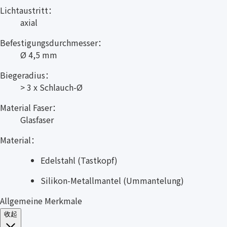
Lichtaustritt：
axial
Befestigungsdurchmesser：
Ø 4,5 mm
Biegeradius：
> 3 x Schlauch-Ø
Material Faser：
Glasfaser
Material：
Edelstahl (Tastkopf)
Silikon-Metallmantel (Ummantelung)
Allgemeine Merkmale
收起