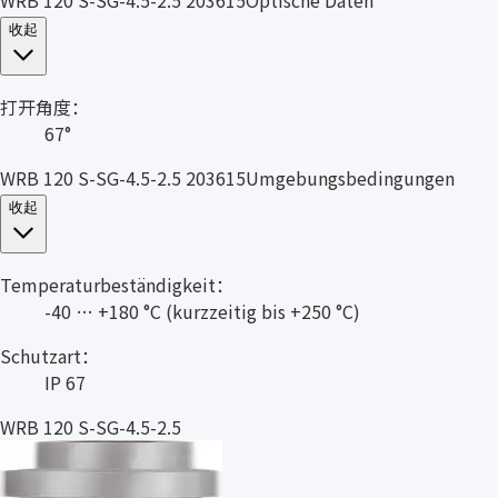
收起
打开角度：
67°
WRB 120 S-SG-4.5-2.5 203615Umgebungsbedingungen
收起
Temperaturbeständigkeit：
-40 … +180 °C (kurzzeitig bis +250 °C)
Schutzart：
IP 67
WRB 120 S-SG-4.5-2.5