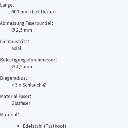
Länge：
600 mm (Lichtleiter)
Abmessung Faserbündel：
Ø 2,5 mm
Lichtaustritt：
axial
Befestigungsdurchmesser：
Ø 4,5 mm
Biegeradius：
> 3 x Schlauch-Ø
Material Faser：
Glasfaser
Material：
Edelstahl (Tastkopf)