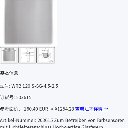
基本信息
型号: WRB 120 S-SG-4.5-2.5
订货号: 203615
参考面价： 160.40 EUR
≈ ¥1254.28
查看汇率详情 →
Artikel-Nummer: 203615 Zum Betreiben von Farbsensoren
mit Lichtleiteranschluss Hochwertige Glasfasern