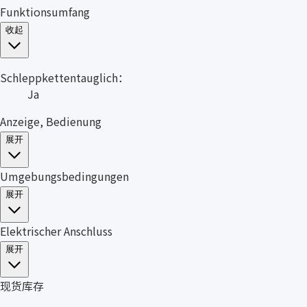
Funktionsumfang
收起
Schleppkettentauglich：
Ja
Anzeige, Bedienung
展开
Umgebungsbedingungen
展开
Elektrischer Anschluss
展开
现货库存