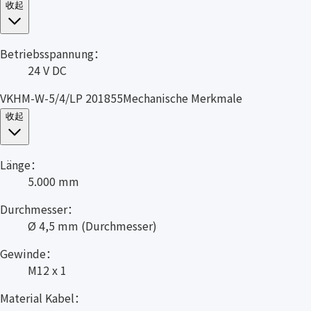
收起
Betriebsspannung：
24 V DC
VKHM-W-5/4/LP 201855Mechanische Merkmale
收起
Länge：
5.000 mm
Durchmesser：
Ø 4,5 mm (Durchmesser)
Gewinde：
M12 x 1
Material Kabel：