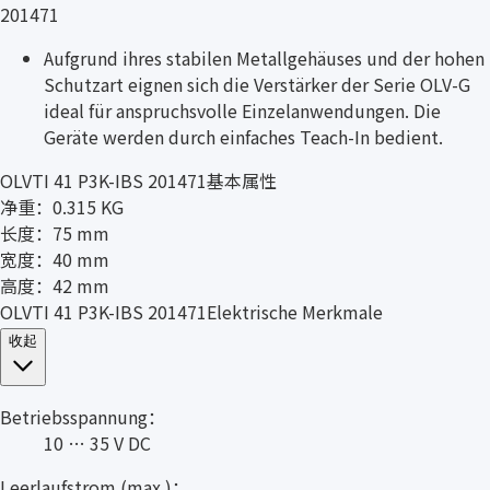
201471
Aufgrund ihres stabilen Metallgehäuses und der hohen
Schutzart eignen sich die Verstärker der Serie OLV-G
ideal für anspruchsvolle Einzelanwendungen. Die
Geräte werden durch einfaches Teach-In bedient.
OLVTI 41 P3K-IBS 201471基本属性
净重：0.315 KG
长度：75 mm
宽度：40 mm
高度：42 mm
OLVTI 41 P3K-IBS 201471Elektrische Merkmale
收起
Betriebsspannung：
10 … 35 V DC
Leerlaufstrom (max.)：