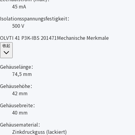
45 mA
Isolationsspannungsfestigkeit：
500 V
OLVTI 41 P3K-IBS 201471Mechanische Merkmale
收起
Gehäuselänge：
74,5 mm
Gehäusehöhe：
42 mm
Gehäusebreite：
40 mm
Gehäusematerial：
Zinkdruckguss (lackiert)