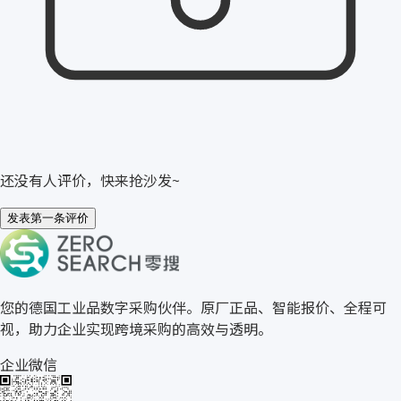
还没有人评价，快来抢沙发~
发表第一条评价
关于零搜
您的德国工业品数字采购伙伴。原厂正品、智能报价、全程可
视，助力企业实现跨境采购的高效与透明。
企业微信