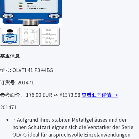
基本信息
型号: OLVTI 41 P3K-IBS
订货号: 201471
参考面价： 176.00 EUR
≈ ¥1373.98
查看汇率详情 →
201471
·
Aufgrund ihres stabilen Metallgehäuses und der
hohen Schutzart eignen sich die Verstärker der Serie
OLV-G ideal für anspruchsvolle Einzelanwendungen.