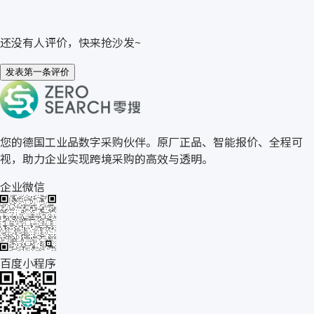
还没有人评价，快来抢沙发~
发表第一条评价
关于零搜
您的德国工业品数字采购伙伴。原厂正品、智能报价、全程可
视，助力企业实现跨境采购的高效与透明。
企业微信
百度小程序