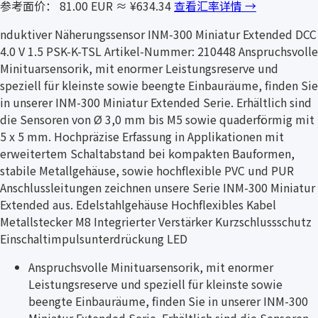
参考面价： 81.00 EUR
≈ ¥634.34
查看汇率详情 →
nduktiver Näherungssensor INM-300 Miniatur Extended DCC
4.0 V 1.5 PSK-K-TSL Artikel-Nummer: 210448 Anspruchsvolle
Minituarsensorik, mit enormer Leistungsreserve und
speziell für kleinste sowie beengte Einbauräume, finden Sie
in unserer INM-300 Miniatur Extended Serie. Erhältlich sind
die Sensoren von Ø 3,0 mm bis M5 sowie quaderförmig mit
5 x 5 mm. Hochpräzise Erfassung in Applikationen mit
erweitertem Schaltabstand bei kompakten Bauformen,
stabile Metallgehäuse, sowie hochflexible PVC und PUR
Anschlussleitungen zeichnen unsere Serie INM-300 Miniatur
Extended aus. Edelstahlgehäuse Hochflexibles Kabel
Metallstecker M8 Integrierter Verstärker Kurzschlussschutz
Einschaltimpulsunterdrückung LED
Anspruchsvolle Minituarsensorik, mit enormer
Leistungsreserve und speziell für kleinste sowie
beengte Einbauräume, finden Sie in unserer INM-300
Miniatur Extended Serie. Erhältlich sind die Sensoren