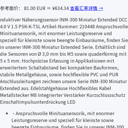
参考面价： 81.00 EUR
≈ ¥634.34
查看汇率详情 →
nduktiver Näherungssensor INM-300 Miniatur Extended DCC
4.0 V 1.5 PSK-K-TSL Artikel-Nummer: 210448 Anspruchsvolle
Minituarsensorik, mit enormer Leistungsreserve und
speziell für kleinste sowie beengte Einbauräume, finden Sie
in unserer INM-300 Miniatur Extended Serie. Erhältlich sind
die Sensoren von Ø 3,0 mm bis M5 sowie quaderförmig mit
5 x 5 mm. Hochpräzise Erfassung in Applikationen mit
erweitertem Schaltabstand bei kompakten Bauformen,
stabile Metallgehäuse, sowie hochflexible PVC und PUR
Anschlussleitungen zeichnen unsere Serie INM-300 Miniatur
Extended aus. Edelstahlgehäuse Hochflexibles Kabel
Metallstecker M8 Integrierter Verstärker Kurzschlussschutz
Einschaltimpulsunterdrückung LED
·
Anspruchsvolle Minituarsensorik, mit enormer
Leistungsreserve und speziell für kleinste sowie
beengte Einbauräume, finden Sie in unserer INM-300