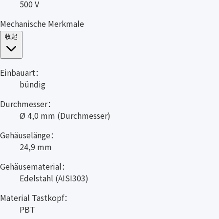
500 V
Mechanische Merkmale
收起
Einbauart：
bündig
Durchmesser：
Ø 4,0 mm (Durchmesser)
Gehäuselänge：
24,9 mm
Gehäusematerial：
Edelstahl (AISI303)
Material Tastkopf：
PBT