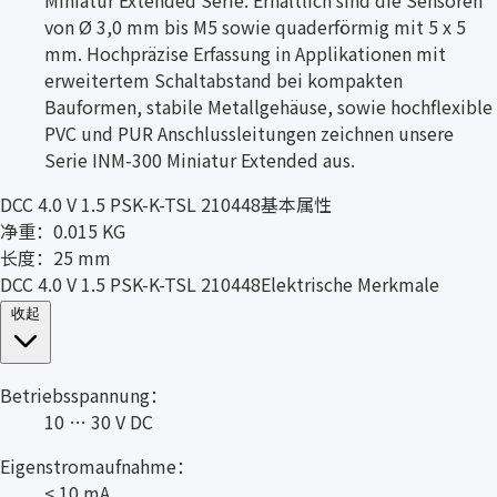
von Ø 3,0 mm bis M5 sowie quaderförmig mit 5 x 5
mm. Hochpräzise Erfassung in Applikationen mit
erweitertem Schaltabstand bei kompakten
Bauformen, stabile Metallgehäuse, sowie hochflexible
PVC und PUR Anschlussleitungen zeichnen unsere
Serie INM-300 Miniatur Extended aus.
DCC 4.0 V 1.5 PSK-K-TSL 210448基本属性
净重：0.015 KG
长度：25 mm
DCC 4.0 V 1.5 PSK-K-TSL 210448Elektrische Merkmale
收起
Betriebsspannung：
10 … 30 V DC
Eigenstromaufnahme：
< 10 mA