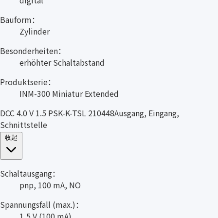
Bauform：
Zylinder
Besonderheiten：
erhöhter Schaltabstand
Produktserie：
INM-300 Miniatur Extended
DCC 4.0 V 1.5 PSK-K-TSL 210448Ausgang, Eingang,
Schnittstelle
收起
Schaltausgang：
pnp, 100 mA, NO
Spannungsfall (max.)：
1,5 V (100 mA)