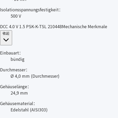
Isolationsspannungsfestigkeit：
500 V
DCC 4.0 V 1.5 PSK-K-TSL 210448Mechanische Merkmale
收起
Einbauart：
bündig
Durchmesser：
Ø 4,0 mm (Durchmesser)
Gehäuselänge：
24,9 mm
Gehäusematerial：
Edelstahl (AISI303)