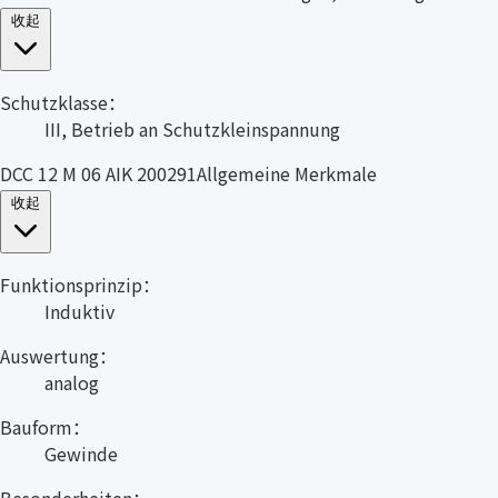
收起
Schutzklasse：
III, Betrieb an Schutzkleinspannung
DCC 12 M 06 AIK 200291Allgemeine Merkmale
收起
Funktionsprinzip：
Induktiv
Auswertung：
analog
Bauform：
Gewinde
Besonderheiten：