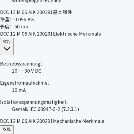
DCC 12 M 06 AIK 200291基本属性
净重：0.096 KG
长度：50 mm
DCC 12 M 06 AIK 200291Elektrische Merkmale
收起
Betriebsspannung：
10 … 30 V DC
Eigenstromaufnahme：
10 mA
Isolationsspannungsfestigkeit：
Gemäß IEC 60947-5-2 (7.2.3.1)
DCC 12 M 06 AIK 200291Mechanische Merkmale
收起