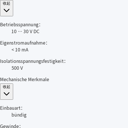
收起
Betriebsspannung：
10 … 30 V DC
Eigenstromaufnahme：
< 10 mA
Isolationsspannungsfestigkeit：
500 V
Mechanische Merkmale
收起
Einbauart：
bündig
Gewinde：