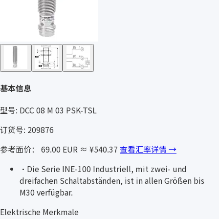
基本信息
型号: DCC 08 M 03 PSK-TSL
订货号: 209876
参考面价： 69.00 EUR
≈ ¥540.37
查看汇率详情 →
·
Die Serie INE-100 Industriell, mit zwei- und
dreifachen Schaltabständen, ist in allen Größen bis
M30 verfügbar.
Elektrische Merkmale