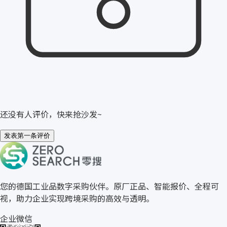
还没有人评价，快来抢沙发~
发表第一条评价
关于零搜
您的德国工业品数字采购伙伴。原厂正品、智能报价、全程可
视，助力企业实现跨境采购的高效与透明。
企业微信