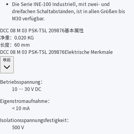
Die Serie INE-100 Industriell, mit zwei- und
dreifachen Schaltabständen, ist in allen Größen bis
M30 verfügbar.
DCC 08 M 03 PSK-TSL 209876基本属性
净重：0.020 KG
长度：60 mm
DCC 08 M 03 PSK-TSL 209876Elektrische Merkmale
收起
Betriebsspannung：
10 … 30 V DC
Eigenstromaufnahme：
< 10 mA
Isolationsspannungsfestigkeit：
500 V