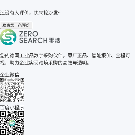
还没有人评价，快来抢沙发~
发表第一条评价
关于零搜
您的德国工业品数字采购伙伴。原厂正品、智能报价、全程可
视，助力企业实现跨境采购的高效与透明。
企业微信
百度小程序