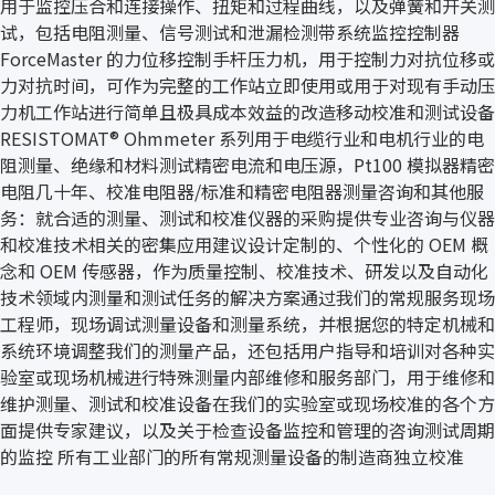
用于监控压合和连接操作、扭矩和过程曲线，以及弹簧和开关测
试，包括电阻测量、信号测试和泄漏检测带系统监控控制器
ForceMaster 的力位移控制手杆压力机，用于控制力对抗位移或
力对抗时间，可作为完整的工作站立即使用或用于对现有手动压
力机工作站进行简单且极具成本效益的改造移动校准和测试设备
RESISTOMAT® Ohmmeter 系列用于电缆行业和电机行业的电
阻测量、绝缘和材料测试精密电流和电压源，Pt100 模拟器精密
电阻几十年、校准电阻器/标准和精密电阻器测量咨询和其他服
务：就合适的测量、测试和校准仪器的采购提供专业咨询与仪器
和校准技术相关的密集应用建议设计定制的、个性化的 OEM 概
念和 OEM 传感器，作为质量控制、校准技术、研发以及自动化
技术领域内测量和测试任务的解决方案通过我们的常规服务现场
工程师，现场调试测量设备和测量系统，并根据您的特定机械和
系统环境调整我们的测量产品，还包括用户指导和培训对各种实
验室或现场机械进行特殊测量内部维修和服务部门，用于维修和
维护测量、测试和校准设备在我们的实验室或现场校准的各个方
面提供专家建议，以及关于检查设备监控和管理的咨询测试周期
的监控 所有工业部门的所有常规测量设备的制造商独立校准