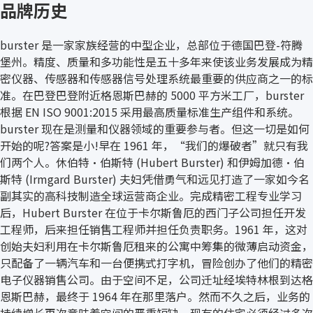
品牌历史
burster 是一家家族经营的中型企业，总部位于德国巴登-符腾
堡州。精度、质量和多功能性是五十多年来使该业务发展成为精
密仪器、传感器和传感器信号处理系统最重要的供应商之一的标
准。在巴登巴登附近格恩斯巴赫的 5000 平方米工厂，burster
根据 EN ISO 9001:2015 采用最高质量标准生产组件和系统。
burster 现在是测量和仪器领域的重要参与者。但这一切是如何
开始的呢?答案是小!早在 1961 年，“我们的爆破者”就只有我
们两个人。休伯特·伯斯特 (Hubert Burster) 和伊姆加德·伯
斯特 (Irmgard Burster) 夫妇凭借勇气和远见打造了一家如今名
副其实的高科技制造全球运营商企业。完成精密工程专业学习
后，Hubert Burster 在位于卡尔斯鲁厄的西门子公司担任开发
工程师，后来担任销售工程师并担任负责职务。1961 年，这对
创始夫妇利用在卡尔斯鲁厄租来的公寓中筹集的微薄启动资金，
只配备了一辆汽车和一台便携式打字机，冒险创办了他们的精密
电子仪器销售公司。由于空间不足，公司迁址经埃特林根到达格
恩斯巴赫，最终于 1964 年在那里落户。然而不久之后，业务的
持续增长再次意味着空间的严重短缺。现有的住宅必须经过多次