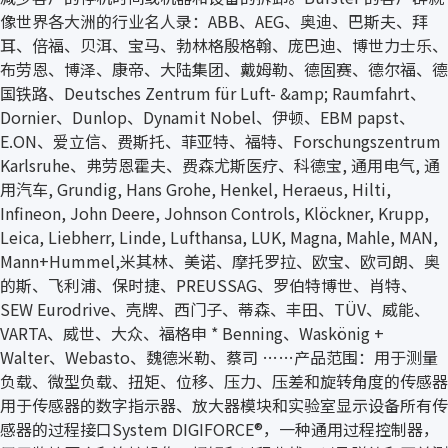
像世界各大洲的行业名人录：ABB、AEG、奥迪、巴斯夫、拜
耳、倍福、贝洱、宝马、勃林格殷格翰、庞巴迪、博世力士乐、
布劳恩、博泽、康帝、大陆集团、戴姆勒、德固赛、德尔福、德
国铁路、Deutsches Zentrum für Luft- &amp; Raumfahrt、
Dornier、Dunlop、Dynamit Nobel、伊顿、EBM papst、
E.ON、爱立信、费斯托、菲亚特、福特、Forschungszentrum
Karlsruhe、弗劳恩霍夫、费森尤斯医疗、科德宝, 通用电气, 通
用汽车, Grundig, Hans Grohe, Henkel, Heraeus, Hilti,
Infineon, John Deere, Johnson Controls, Klöckner, Krupp,
Leica, Liebherr, Linde, Lufthansa, LUK, Magna, Mahle, MAN,
Mann+Hummel,米其林、美诺、摩托罗拉、欧宝、欧司朗、奥
的斯、飞利浦、保时捷、PREUSSAG、罗伯特博世、肖特、
SEW Eurodrive、壳牌、西门子、蒂森、丰田、TÜV、威能、
VARTA、威世、大众、福格申 * Benning、Waskönig +
Walter、Webasto、魏德米勒、蔡司 ……产品范围：用于测量
负载、微型负载、扭矩、位移、压力、压差和旋转角度的传感器
用于传感器的数字指示器、放大器模块和实验室显示设备所有传
感器的过程接口System DIGIFORCE®，一种通用过程控制器，