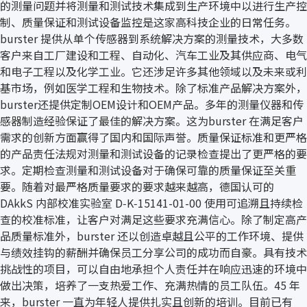
的测量问题并将测量和测试技术集成到生产环境中以进行生产控
制、质量保证和测试设备监控是这家高科技企业的日常任务。
burster 提供从单个传感器到系统解决方案的测量技术，大多数
客户来自工厂建设和工程、自动化、汽车工业及其供应商、电气
和电子工程以及化学工业。它还涉足许多其他领域以及未来或利
基市场，例如医学工程和生物技术。除了标准产品解决方案外，
burster还提供定制OEM设计和OEM产品。多年的测量仪器和传
感器制造经验保证了最佳的解决方案。这为burster 在满足客户
需求的创新方面赢得了国内和国际声誉。质量保证标准和更严格
的产品责任法规对测量和测试设备的记录检查提出了更严格的要
求。定期检查测量和测试设备对于确保可靠的质量保证至关重
要。随着对最严格质量要求的要求越来越高，德国认可的
DAkkS 内部校准实验室 D‑K‑15141-01-00 使用可追溯且持续检
查的校准标准，让客户对满足这些要求充满信心。除了制定高产
品质量标准外，burster 还以创造卓越且公平的工作环境、提供
与绩效挂钩的薪酬并确保员工分享公司的成功而自豪。具有技术
挑战性的项目，可以自由地承担个人责任并在响应迅速的环境中
做出决策，培养了一支热爱工作、充满热情的员工队伍。45 年
来，burster 一直为年轻人提供扎实且创新的培训。目前已有