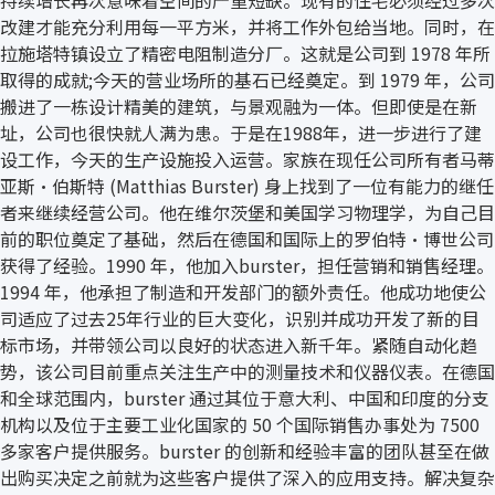
改建才能充分利用每一平方米，并将工作外包给当地。同时，在
拉施塔特镇设立了精密电阻制造分厂。这就是公司到 1978 年所
取得的成就;今天的营业场所的基石已经奠定。到 1979 年，公司
搬进了一栋设计精美的建筑，与景观融为一体。但即使是在新
址，公司也很快就人满为患。于是在1988年，进一步进行了建
设工作，今天的生产设施投入运营。家族在现任公司所有者马蒂
亚斯·伯斯特 (Matthias Burster) 身上找到了一位有能力的继任
者来继续经营公司。他在维尔茨堡和美国学习物理学，为自己目
前的职位奠定了基础，然后在德国和国际上的罗伯特·博世公司
获得了经验。1990 年，他加入burster，担任营销和销售经理。
1994 年，他承担了制造和开发部门的额外责任。他成功地使公
司适应了过去25年行业的巨大变化，识别并成功开发了新的目
标市场，并带领公司以良好的状态进入新千年。紧随自动化趋
势，该公司目前重点关注生产中的测量技术和仪器仪表。在德国
和全球范围内，burster 通过其位于意大利、中国和印度的分支
机构以及位于主要工业化国家的 50 个国际销售办事处为 7500
多家客户提供服务。burster 的创新和经验丰富的团队甚至在做
出购买决定之前就为这些客户提供了深入的应用支持。解决复杂