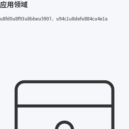
应用领域
u8fd0u8f93u8bbeu5907、u94c1u8defu884cu4e1a